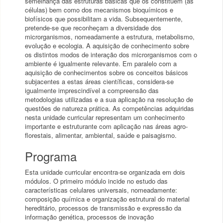
semelhança das estruturas básicas que os constituem (as
células) bem como dos mecanismos bioquímicos e
biofísicos que possibilitam a vida. Subsequentemente,
pretende-se que reconheçam a diversidade dos
microrganismos, nomeadamente a estrutura, metabolismo,
evolução e ecologia. A aquisição de conhecimento sobre
os distintos modos de interação dos microrganismos com o
ambiente é igualmente relevante. Em paralelo com a
aquisição de conhecimentos sobre os conceitos básicos
subjacentes a estas áreas científicas, considera-se
igualmente imprescindível a compreensão das
metodologias utilizadas e a sua aplicação na resolução de
questões de natureza prática. As competências adquiridas
nesta unidade curricular representam um conhecimento
importante e estruturante com aplicação nas áreas agro-
florestais, alimentar, ambiental, saúde e paisagismo.
Programa
Esta unidade curricular encontra-se organizada em dois
módulos. O primeiro módulo incide no estudo das
características celulares universais, nomeadamente:
composição química e organização estrutural do material
hereditário, processos de transmissão e expressão da
informação genética, processos de inovação