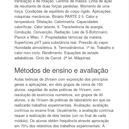
translação e de rotação. Centros de massa. Linha de ação
da resultante de duas forças paralelas. Momento de uma
força. Condições de equilíbrio do corpo rígido. Aplicações;
máquinas mecânicas. Binário PARTE 2 5. Calor e
temperatura. Dilatação. Calorimetria. Capacidades
caloríficas. Calor latente. 6. Transferência de energia.
Condução. Convecção. Radiação. Leis de S-Boltzmann,
Planck e Wien. 7. Propriedades térmicas da matéria.
Superfícies pVT para substância real. Pressão do vapor.
Humidade atmosférica. 8. Termodinâmica. 1ª lei. Trabalho e
calor num ciclo. Rendimento. Equações de estado
adiabáticas. Ciclo de Carnot. 2ª lei. Máquinas.
Métodos de ensino e avaliação
Aulas teóricas de 2h/sem com exposição dos princípios
gerais e aplicações, em dois grupos de cerca de 150
alunos, seguidas de aulas práticas de 1h/sem, com
resolução de exercícios numéricos, em grupos de 30
alunos, e de 1h/sem de práticas de laboratório em que se
realizarão trabalhos experimentais. Avaliação: avaliação
contínua ou exame final. Usualmente, a avaliação contínua
requer a realização de dois testes (um no final de cada
módulo). Os alunos obtêm frequência através aprovação
em 70% dos relatórios dos trabalhos experimentais. A