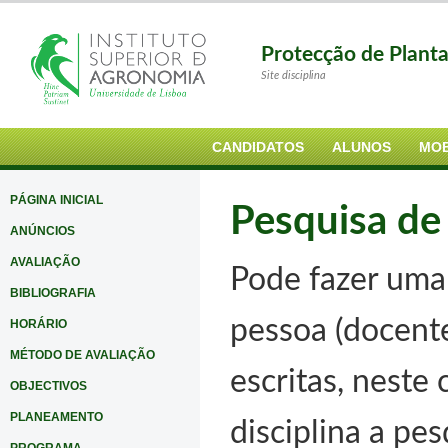
Protecção de Plant
Site disciplina
CANDIDATOS
ALUNOS
MOB
PÁGINA INICIAL
Pesquisa de
ANÚNCIOS
AVALIAÇÃO
Pode fazer uma 
BIBLIOGRAFIA
pessoa (docente
HORÁRIO
MÉTODO DE AVALIAÇÃO
escritas, neste
OBJECTIVOS
PLANEAMENTO
disciplina a pe