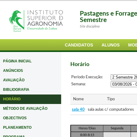
Pastagens e Forrag
Semestre
Site disciplina
CANDIDATOS
ALUNOS
MOB
PÁGINA INICIAL
Horário
ANÚNCIOS
Período Execução:
AVALIAÇÃO
Semana:
BIBLIOGRAFIA
HORÁRIO
Nome
Tipo
MÉTODO DE AVALIAÇÃO
sala 40
sala aulas c/ computadores
OBJECTIVOS
PLANEAMENTO
Horas/Dias
Segunda
8:00-8:15