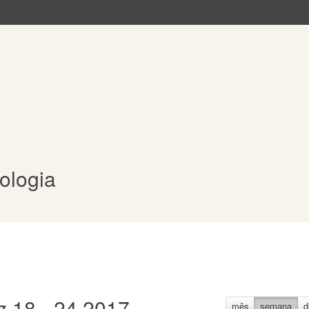
iologia
 18 - 24 2017
mês
semana
d