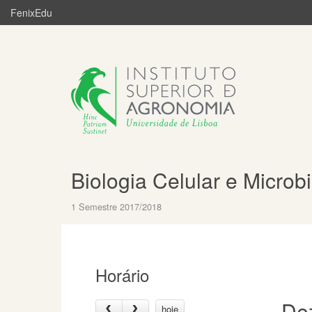
FenixEdu
Biologia Celular e Microb
1 Semestre 2017/2018
Horário
Dez
hoje