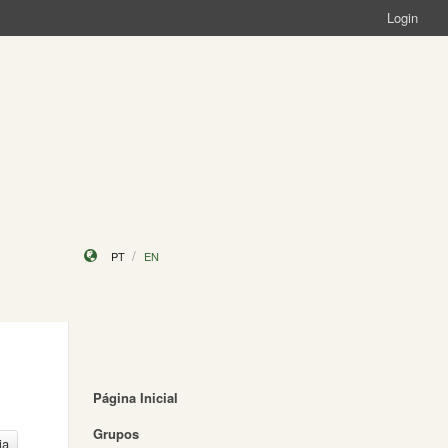
Login
PT
EN
Página Inicial
Grupos
ia