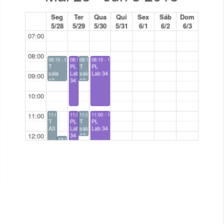
Seg
Ter
Qua
Qui
Sex
Sáb
Dom
5/28
5/29
5/30
5/31
6/1
6/2
6/3
07:00
08:00
08:15 - 09:30
08:15 - 10:45
08:15 - 09:30
08:15 - 10:45
T
PL
T
PL
sala
Lab
sala
Lab 34
09:00
12
34
12
10:00
11:00
11:00 - 13:30
11:00 - 13:30
11:00 - 12:15
11:00 - 13:30
T
PL
T
PL
A3
Lab
sala
Lab 34
12:00
34
12
12:15 - 13:30
T
sala
13:00
12
14:00
14:30 - 17:00
PL
15:00
Lab 34
16:00