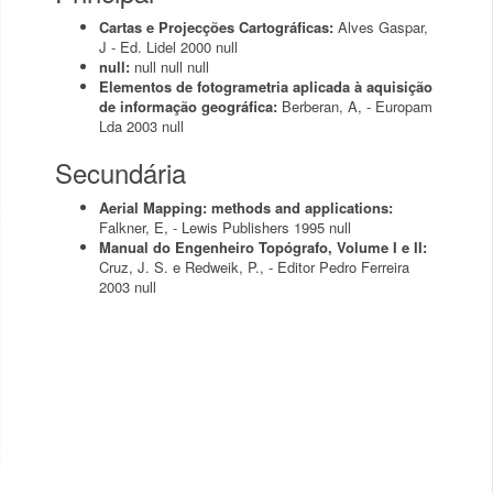
Cartas e Projecções Cartográficas:
Alves Gaspar,
J - Ed. Lidel
2000
null
null:
null
null
null
Elementos de fotogrametria aplicada à aquisição
de informação geográfica:
Berberan, A, - Europam
Lda
2003
null
Secundária
Aerial Mapping: methods and applications:
Falkner, E, - Lewis Publishers
1995
null
Manual do Engenheiro Topógrafo, Volume I e II:
Cruz, J. S. e Redweik, P., - Editor Pedro Ferreira
2003
null