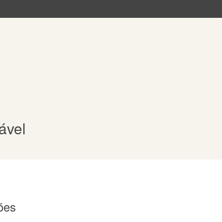
ável
ões