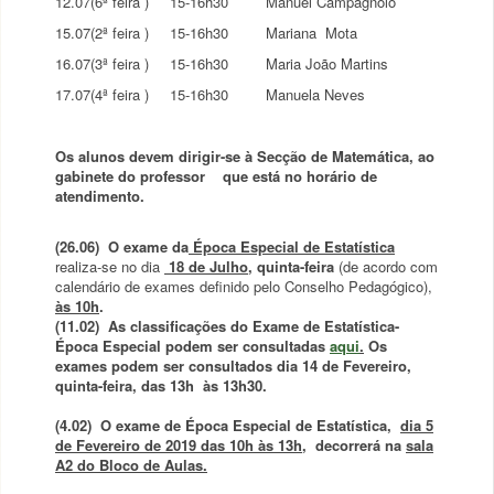
12.07(6ª feira )
15-16h30
Manuel Campagnolo
15.07(2ª feira )
15-16h30
Mariana Mota
16.07(3ª feira )
15-16h30
Maria João Martins
17.07(4ª feira )
15-16h30
Manuela Neves
Os alunos devem dirigir-se à Secção de Matemática, ao
gabinete do professor que está no horário de
atendimento.
(26.06)
O exame da
Época Especial de Estatística
realiza-se no dia
18 de Julho
, quinta-feira
(de acordo com
calendário de exames definido pelo Conselho Pedagógico),
às 10h
.
(11.02)
As classificações do
Exame de Estatística
-
Época Especial podem ser consultadas
aqui
.
Os
exames podem ser consultados dia 14 de Fevereiro,
quinta-feira, das 13h às 13h30.
(4.02) O
exame de Época Especial de Estatística,
dia
5
de Fevereiro de 2019 das 10h às 13h
, decorrerá na
sala
A2 do Bloco de Aulas.