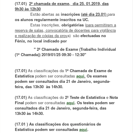
(17.01)
2ª chamada de exame, dia 25. 01.2019, das
9h30 às 12h30
Estão abertas as
inscrições
(até dia 23.01)
para
os alunos regularmente inscritos na UC.
Estas inscrições,
obrigatórias
(
para permitirem a
reserva de salas, convocatória de docentes para vigilância
e realização de cópias da prov
a) são
efectuadas no
Fénix, no local indicado por
" 2ª Chamada de Exame (Trabalho Individual
(1ª Chamada)) 2019/01/25 09:30 - 12:30"
(17.01)
As classificações da
1ª Chamada de Exame de
Estatística
podem ser consultadas
aqui
.
Os exames
podem ser consultados dia 21 de Janeiro, segunda-
feira, das 13h30 às 14h30.
(17.01)
As classificações do
2º Teste de Estatística
e
Nota
Final
podem ser consultadas
aqui
. Os testes podem ser
consultados dia
21 de Janeiro, segunda-feira, das
13h30 às 14h30.
(17.01 )
As classificações dos questionários de
Estatística podem ser consultadas
aqui
.