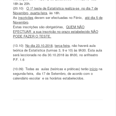
18h às 20h.
(20.10)
O 1º teste de Estatística realiza-se no dia 7 de
Novembro, quarta-feira
, às 18h.
As
inscrições
devem ser efectuadas no Fénix,
até dia 5 de
Novembro
.
Estas inscrições são obrigatórias,
QUEM NÃO
EFECTUAR a sua inscrição no prazo estabelecido NÃO
PODE FAZER O TESTE.
(13.10)
No dia 23.
10.2018
,
terça-feira
, não haverá aula
teórica de Estatística (turmas 3, 9 e 10) às 9h30. Esta aula
será leccionada no dia 30.10.2018 às 8h30, no anfiteatro
P.F. 1.6
(10.09) Todas as aulas (teóricas e práticas) terão
início
na
segunda-feira, dia 17 de Setembro, de acordo com o
calendário escolar e os horários estabelecidos.