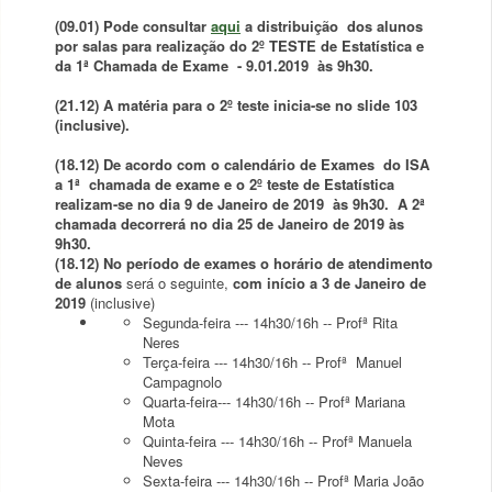
(09.01) Pode consultar
aqui
a distribuição dos alunos
por salas para realização do 2º TESTE de Estatística e
da 1ª Chamada de Exame - 9.01.2019 às 9h30.
(21.12)
A matéria para o 2º teste inicia-se no slide 103
(inclusive).
(18.12)
De acordo com o calendário de Exames do ISA
a
1ª chamada
de exame e
o
2º
teste
de Estatística
realizam-se no dia
9 de Janeiro de 2019 às 9h30
. A
2ª
chamada
decorrerá no dia
25 de Janeiro de 2019 às
9h30.
(18.12) No período de e
xames o horário de atendimento
de alunos
será o seguinte,
com início a 3 de Janeiro de
2019
(inclusive)
Segunda-feira --- 14h30/16h -- Profª Rita
Neres
Terça-feira --- 14h30/16h -- Profª Manuel
Campagnolo
Quarta-feira--- 14h30/16h -- Profª Mariana
Mota
Quinta-feira --- 14h30/16h -- Profª Manuela
Neves
Sexta-feira --- 14h30/16h -- Profª Maria João