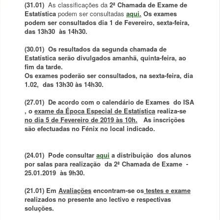
(31.01)
As classificações da
2ª Chamada de Exame de
Estatística
podem ser consultadas
aqui
.
Os exames
podem ser consultados dia 1 de Fevereiro, sexta-feira,
das 13h30 às 14h30.
(30.01) Os resultados da segunda chamada de
Estatística serão divulgados amanhã, quinta-feira, ao
fim da tarde.
Os exames poderão ser consultados, na sexta-feira, dia
1.02, das 13h30 às 14h30.
(27.01)
De acordo com o calendário de Exames do ISA
, o
exame da Época Especial de Estatística
realiza-se
no dia
5 de Fevereiro de 2019 às 10h.
As inscrições
são
efectuadas no Fénix no local indicado.
(24.01) Pode consultar
aqui
a distribuição dos alunos
por salas para realização da 2ª Chamada de Exame -
25.01.2019 às 9h30.
(21.01) Em
Avaliações
encontram-se os
testes e exame
realizados no presente ano lectivo e respectivas
soluções.