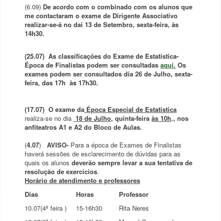
(6.09)
De acordo com o combinado com os alunos que
me contactaram o exame de Dirigente Associativo
realizar-se-á no dai 13 de Setembro, sexta-feira, às
14h30.
(25.07)
As classificações do
Exame de Estatística
-
Época de Finalistas podem ser consultadas
aqui
.
Os
exames podem ser consultados dia 26 de Julho, sexta-
feira, das 17h às 17h30.
(17.07)
O exame da
Época Especial de Estatística
realiza-se no dia
18 de Julho
, quinta-feira
às 10h
.
, nos
anfiteatros A1 e A2 do Bloco de Aulas.
(
4.07
)
AVISO-
Para a época de Exames de Finalistas
haverá sessões de esclarecimento de dúvidas para as
quais os alunos
deverão sempre levar a sua tentativa de
resolução de exercícios
.
Horário de atendimento e professores
Dias
Horas
Professor
10.07(4ª feira )
15-16h30
Rita Neres