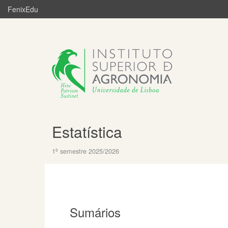
FenixEdu
Estatística
1º semestre 2025/2026
Sumários