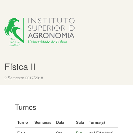
Física II
2 Semestre 2017/2018
Turnos
Turno
Semanas
Data
Sala
Turma(s)
Fisic-
Qui,
P21
04 LEAmb(1a)