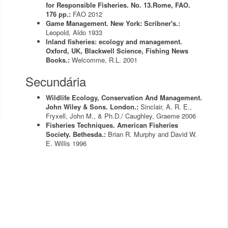
for Responsible Fisheries. No. 13.Rome, FAO.
176 pp.:
FAO
2012
Game Management. New York: Scribner's.:
Leopold, Aldo
1933
Inland fisheries: ecology and management.
Oxford, UK, Blackwell Science, Fishing News
Books.:
Welcomme, R.L.
2001
Secundária
Wildlife Ecology, Conservation And Management.
John Wiley & Sons. London.:
Sinclair, A. R. E.,
Fryxell, John M., & Ph.D./ Caughley, Graeme
2006
Fisheries Techniques. American Fisheries
Society. Bethesda.:
Brian R. Murphy and David W.
E. Willis
1996