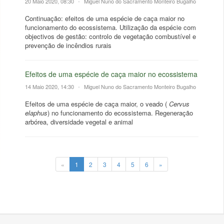
20 Maio 2020, 08:30
•
Miguel Nuno do Sacramento Monteiro Bugalho
Continuação: efeitos de uma espécie de caça maior no
funcionamento do ecossistema. Utilização da espécie com
objectivos de gestão: controlo de vegetação combustível e
prevenção de incêndios rurais
Efeitos de uma espécie de caça maior no ecossistema
14 Maio 2020, 14:30
•
Miguel Nuno do Sacramento Monteiro Bugalho
Efeitos de uma espécie de caça maior, o veado (
Cervus
elaphus
) no funcionamento do ecossistema. Regeneração
arbórea, diversidade vegetal e animal
«
1
2
3
4
5
6
»