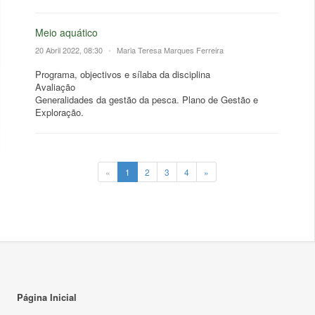
Meio aquático
20 Abril 2022, 08:30
•
Maria Teresa Marques Ferreira
Programa, objectivos e sílaba da disciplina
Avaliação
Generalidades da gestão da pesca. Plano de Gestão e
Exploração.
«
1
2
3
4
»
Página Inicial