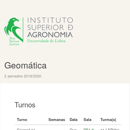
Geomática
2 semestre 2019/2020
Turnos
Turno
Semanas
Data
Sala
Turma(s)
GeomaL11
Qua,
PF1.8
11 LAP(2a)