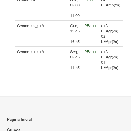
08:00
LEAmb(2a)
—
11:00
GeomaL02_01A
Qua,
PF2.11
01A
13:45
LEAgr(2a)
—
02
16:45
LEAgr(2a)
GeomaL01_01A
Seg,
PF2.11
01A
08:45
LEAgr(2a)
—
01
11:45
LEAgr(2a)
Página Inicial
Grupos