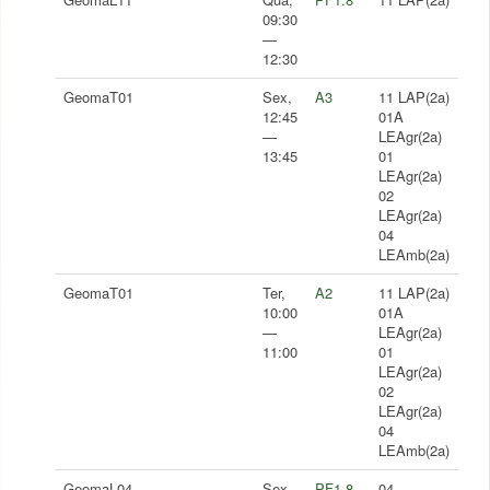
09:30
—
12:30
GeomaT01
Sex,
A3
11 LAP(2a)
12:45
01A
—
LEAgr(2a)
13:45
01
LEAgr(2a)
02
LEAgr(2a)
04
LEAmb(2a)
GeomaT01
Ter,
A2
11 LAP(2a)
10:00
01A
—
LEAgr(2a)
11:00
01
LEAgr(2a)
02
LEAgr(2a)
04
LEAmb(2a)
GeomaL04
Sex,
PF1.8
04