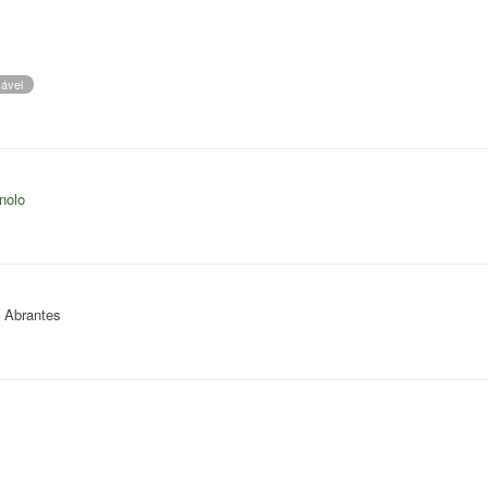
ável
nolo
a Abrantes