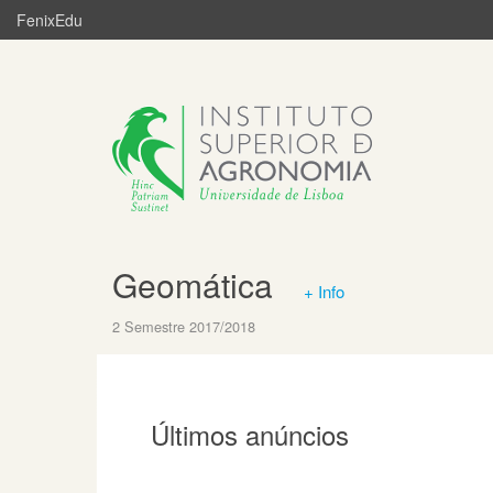
FenixEdu
Geomática
+ Info
2 Semestre 2017/2018
Últimos anúncios