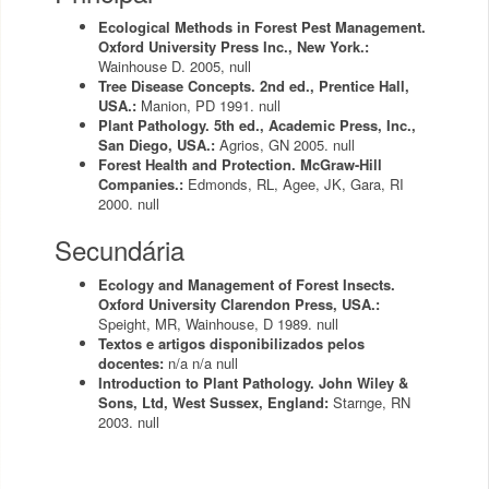
Ecological Methods in Forest Pest Management.
Oxford University Press Inc., New York.:
Wainhouse D.
2005,
null
Tree Disease Concepts. 2nd ed., Prentice Hall,
USA.:
Manion, PD
1991.
null
Plant Pathology. 5th ed., Academic Press, Inc.,
San Diego, USA.:
Agrios, GN
2005.
null
Forest Health and Protection. McGraw-Hill
Companies.:
Edmonds, RL, Agee, JK, Gara, RI
2000.
null
Secundária
Ecology and Management of Forest Insects.
Oxford University Clarendon Press, USA.:
Speight, MR, Wainhouse, D
1989.
null
Textos e artigos disponibilizados pelos
docentes:
n/a
n/a
null
Introduction to Plant Pathology. John Wiley &
Sons, Ltd, West Sussex, England:
Starnge, RN
2003.
null