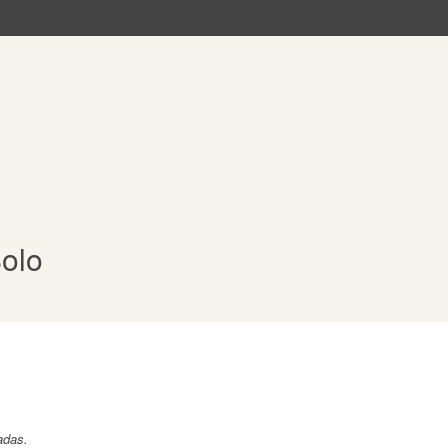
olo
adas.