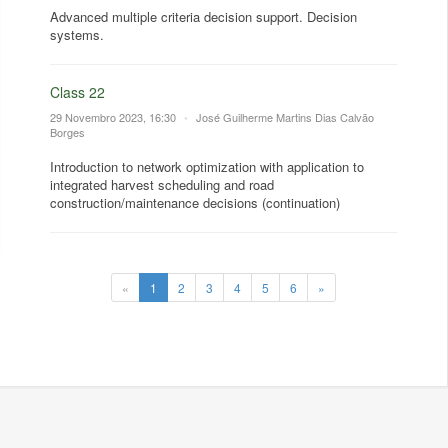
Advanced multiple criteria decision support. Decision
systems.
Class 22
29 Novembro 2023, 16:30
•
José Guilherme Martins Dias Calvão
Borges
Introduction to network optimization with application to
integrated harvest scheduling and road
construction/maintenance decisions (continuation)
«
1
2
3
4
5
6
»