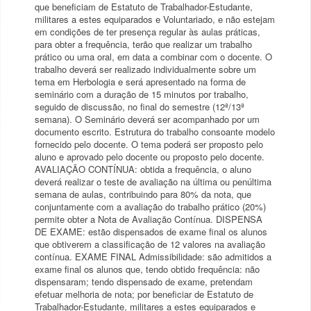
que beneficiam de Estatuto de Trabalhador-Estudante,
militares a estes equiparados e Voluntariado, e não estejam
em condições de ter presença regular às aulas práticas,
para obter a frequência, terão que realizar um trabalho
prático ou uma oral, em data a combinar com o docente. O
trabalho deverá ser realizado individualmente sobre um
tema em Herbologia e será apresentado na forma de
seminário com a duração de 15 minutos por trabalho,
seguido de discussão, no final do semestre (12ª/13ª
semana). O Seminário deverá ser acompanhado por um
documento escrito. Estrutura do trabalho consoante modelo
fornecido pelo docente. O tema poderá ser proposto pelo
aluno e aprovado pelo docente ou proposto pelo docente.
AVALIAÇÃO CONTÍNUA: obtida a frequência, o aluno
deverá realizar o teste de avaliação na última ou penúltima
semana de aulas, contribuindo para 80% da nota, que
conjuntamente com a avaliação do trabalho prático (20%)
permite obter a Nota de Avaliação Contínua. DISPENSA
DE EXAME: estão dispensados de exame final os alunos
que obtiverem a classificação de 12 valores na avaliação
contínua. EXAME FINAL Admissibilidade: são admitidos a
exame final os alunos que, tendo obtido frequência: não
dispensaram; tendo dispensado de exame, pretendam
efetuar melhoria de nota; por beneficiar de Estatuto de
Trabalhador-Estudante, militares a estes equiparados e