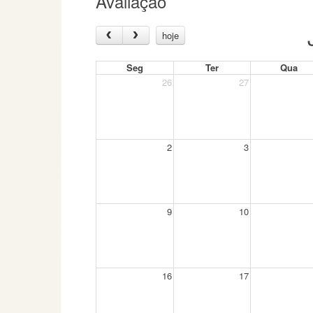
Avaliação
hoje
Seg
Ter
Qua
26
27
2
3
9
10
16
17