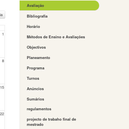
Avaliação
ia
Bibliografia
Horário
1
Métodos de Ensino e Avaliações
Objectivos
Planeamento
8
Programa
Turnos
15
Anúncios
Sumários
regulamentos
22
projecto de trabaho final de
mestrado