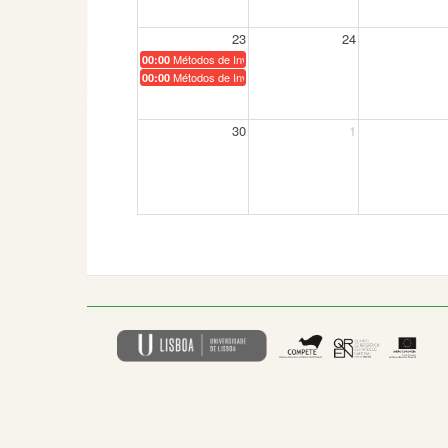
23
24
Métodos de Investigação em Arquitectura Paisagista - 
00:00
Métodos de Investigação em Arquitectura Paisagista - M
00:00
30
1