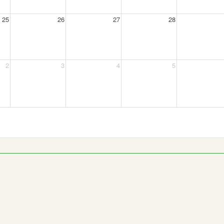
25
26
27
28
1ª Chamada
elhoria (na 1ª Chamada)
2
3
4
5