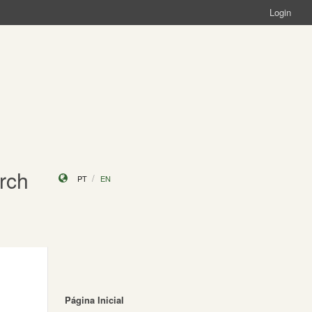
Login
rch
PT
EN
Página Inicial