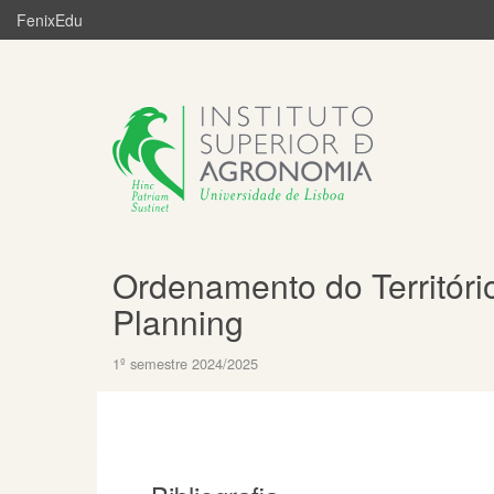
FenixEdu
Ordenamento do Território
Planning
1º semestre 2024/2025