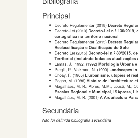
Bibliografia
Principal
Decreto Regulamentar
(2019)
Decreto Regulam
Decreto-Lei
(2019)
Decreto-Lei n.º 130/2019,
cartográfica no território nacional
Decreto Regulamentar
(2015)
Decreto Regulam
Reclassificação e Qualificação do Solo
Decreto Lei
(2015)
Decreto-lei n.º 80/2015, 
Territorial (incluindo todas as atualizações 
Lamas, J., 1992.
(1992)
Morfologia Urbana e
Pregill, P.; Volkman, N.
(1993)
Landscapes in 
Choay, F.
(1965)
L'urbanisme, utopies et réal
Ragon, M.
(1986)
Histoire de l’architecture 
Magalhães, M. R., Abreu, M.M., Lousã, M., Co
Escalas Regional e Municipal, ISApress, Li
Magalhães, M. R.
(2001)
A Arquitectura Pais
Secundária
Não foi definida bibliografia secundária