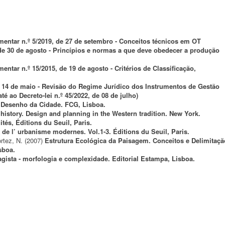
entar n.º 5/2019, de 27 de setembro - Conceitos técnicos em OT
 de 30 de agosto - Princípios e normas a que deve obedecer a produção
entar n.º 15/2015, de 19 de agosto - Critérios de Classificação,
de 14 de maio - Revisão do Regime Jurídico dos Instrumentos de Gestão
até ao Decreto-lei n.º 45/2022, de 08 de julho)
 Desenho da Cidade. FCG, Lisboa.
history. Design and planning in the Western tradition. New York.
ités, Éditions du Seuil, Paris.
et de l’ urbanisme modernes. Vol.1-3. Éditions du Seuil, Paris.
rtez, N.
(2007)
Estrutura Ecológica da Paisagem. Conceitos e Delimitaçã
sboa.
agista - morfologia e complexidade. Editorial Estampa, Lisboa.