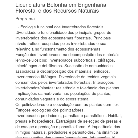
Licenciatura Bolonha em Engenharia
Florestal e dos Recursos Naturais
Programa
I - Ecologia funcional dos invertebrados florestais
Diversidade e funcionalidade dos principais grupos de
invertebrados dos ecossistemas florestais. Principais
níveis tróficos ocupados pelos invertebrados e sua
relevância no funcionamento dos ecossistemas.
Função dos invertebrados na decomposição dos materiais
lenho-celulósicos: invertebrados subcorticais, xilófagos,
micetófagos e detrítivoros. Sucessão de comunidades
associadas à decomposição dos materiais lenhosos.
Invertebrados fitófagos. Diversidade de tecidos vegetais
consumidos pelos invertebrados florestais. Interacções
invertebrados/plantas: resistência e tolerância das plantas.
Implicações da herbívoria nas populações de plantas,
comunidades vegetais e do ecossistema.
Os polinizadores e a coevolução com as plantas com flor.
Funções ecológicas dos polinizadores.
Invertebrados predadores, parasitas e parasitóides. Habitat,
presas e hospedeiros. Estratégias de selecção de presas e
de escape à predação e parasitoidismo. A importância dos
inimigos naturais, predadores e parasitóides, na dinâmica
das populações das presas/hospedeiros. Interacções tri-