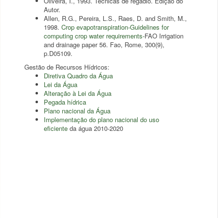
Oliveira, I., 1993. Técnicas de regadio. Edição do
Autor.
Allen, R.G., Pereira, L.S., Raes, D. and Smith, M.,
1998.
Crop evapotranspiration-Guidelines for
computing crop water requirements-
FAO Irrigation
and drainage paper 56. Fao, Rome, 300(9),
p.D05109.
Gestão de Recursos Hídricos:
Diretiva Quadro da Água
Lei da Água
Alteração à Lei da Água
Pegada hídrica
Plano nacional da Água
Implementação do plano nacional do uso
eficiente
da água 2010-2020