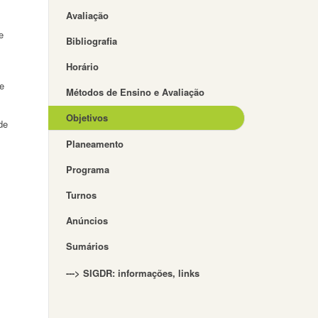
Avaliação
e
Bibliografia
Horário
e
Métodos de Ensino e Avaliação
Objetivos
de
Planeamento
Programa
Turnos
Anúncios
Sumários
---> SIGDR: informações, links