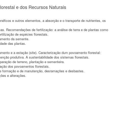
orestal e dos Recursos Naturais
enéficos e outros elementos, a absorção e o transporte de nutrientes, os
ticas. Recomendações de fertilização: a análise de terra e de plantas como
ertilização de espécies florestais.
samento da semente.
idade das plantas.
oamento e a estação (site). Caracterização dum povoamento florestal:
venção produtiva. A sustentabilidade dos sistemas florestais.
reparação de terreno, plantação e sementeira.
zação dos povoamentos florestais.
s, de formação e de manutenção, desramações e desbastes.
ções e alterações.