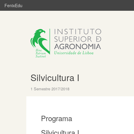
FenixEdu
Silvicultura I
1 Semestre 2017/2018
Programa
Silvicultura I