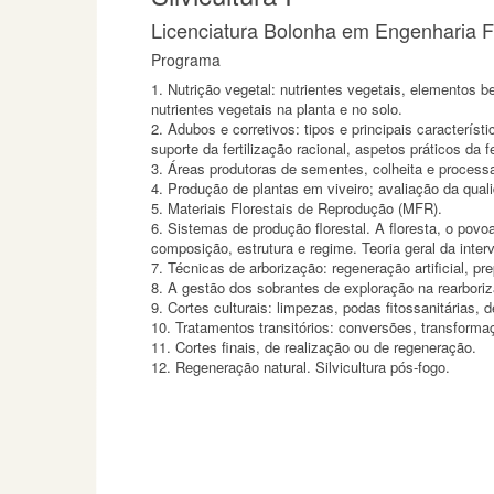
Licenciatura Bolonha em Engenharia Fl
Programa
1. Nutrição vegetal: nutrientes vegetais, elementos b
nutrientes vegetais na planta e no solo.
2. Adubos e corretivos: tipos e principais caracterís
suporte da fertilização racional, aspetos práticos da f
3. Áreas produtoras de sementes, colheita e proces
4. Produção de plantas em viveiro; avaliação da qual
5. Materiais Florestais de Reprodução (MFR).
6. Sistemas de produção florestal. A floresta, o pov
composição, estrutura e regime. Teoria geral da inter
7. Técnicas de arborização: regeneração artificial, p
8. A gestão dos sobrantes de exploração na rearbori
9. Cortes culturais: limpezas, podas fitossanitária
10. Tratamentos transitórios: conversões, transforma
11. Cortes finais, de realização ou de regeneração.