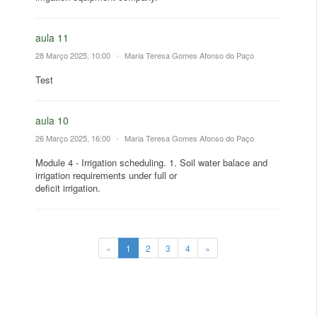
aula 11
28 Março 2025, 10:00
•
Maria Teresa Gomes Afonso do Paço
Test
aula 10
26 Março 2025, 16:00
•
Maria Teresa Gomes Afonso do Paço
Module 4 - Irrigation scheduling. 1. Soil water balace and
irrigation requirements under full or
deficit irrigation.
«
1
2
3
4
»