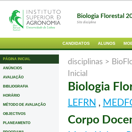
Biologia Florestal 
Site disciplina
CANDIDATOS
ALUNOS
MOB
PÁGINA INICIAL
disciplinas >
BioFl
ANÚNCIOS
Inicial
AVALIAÇÃO
Biologia Flo
BIBLIOGRAFIA
HORÁRIO
LEFRN
,
MEDF
MÉTODO DE AVALIAÇÃO
OBJECTIVOS
Corpo Doce
PLANEAMENTO