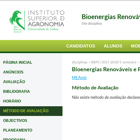
Bioenergias Renová
Site disciplina
CANDIDATOS
ALUNOS
MOB
PÁGINA INICIAL
disciplinas >
BRPC/2017-2018/1-semestre
Bioenergias Renováveis e
ANÚNCIOS
MEAmb
AVALIAÇÃO
Método de Avaliação
BIBLIOGRAFIA
Não existe método de avaliação declarad
HORÁRIO
MÉTODO DE AVALIAÇÃO
OBJECTIVOS
PLANEAMENTO