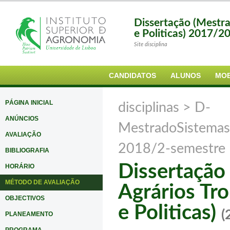
Dissertação (Mestra
e Politicas) 2017/2
Site disciplina
CANDIDATOS
ALUNOS
MOB
PÁGINA INICIAL
disciplinas >
D-
ANÚNCIOS
MestradoSistemasA
AVALIAÇÃO
2018/2-semestre
BIBLIOGRAFIA
Dissertação
HORÁRIO
MÉTODO DE AVALIAÇÃO
Agrários Tro
OBJECTIVOS
e Politicas)
(
PLANEAMENTO