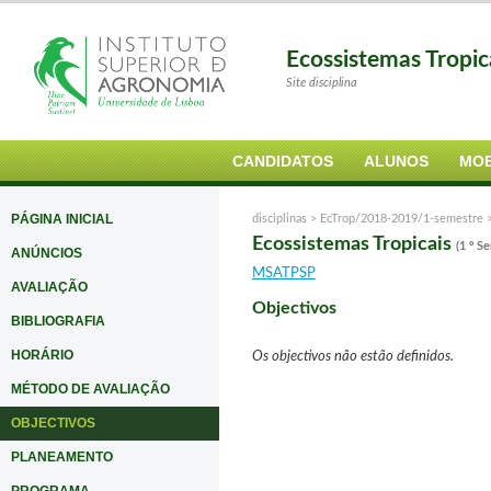
Ecossistemas Tropi
Site disciplina
CANDIDATOS
ALUNOS
MOB
PÁGINA INICIAL
disciplinas >
EcTrop/2018-2019/1-semestre
Ecossistemas Tropicais
(1 º S
ANÚNCIOS
MSATPSP
AVALIAÇÃO
Objectivos
BIBLIOGRAFIA
HORÁRIO
Os objectivos não estão definidos.
MÉTODO DE AVALIAÇÃO
OBJECTIVOS
PLANEAMENTO