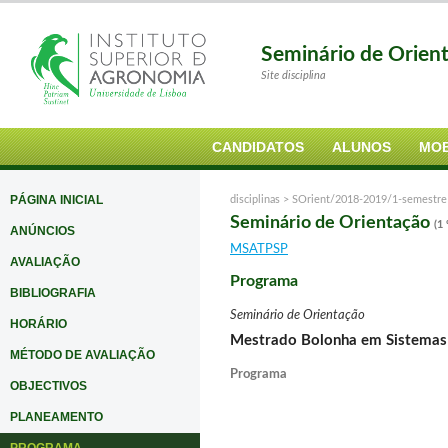
Seminário de Orien
Site disciplina
CANDIDATOS
ALUNOS
MOB
PÁGINA INICIAL
disciplinas >
SOrient/2018-2019/1-semestre
Seminário de Orientação
(1
ANÚNCIOS
MSATPSP
AVALIAÇÃO
Programa
BIBLIOGRAFIA
Seminário de Orientação
HORÁRIO
Mestrado Bolonha em
Sistemas 
MÉTODO DE AVALIAÇÃO
Programa
OBJECTIVOS
PLANEAMENTO