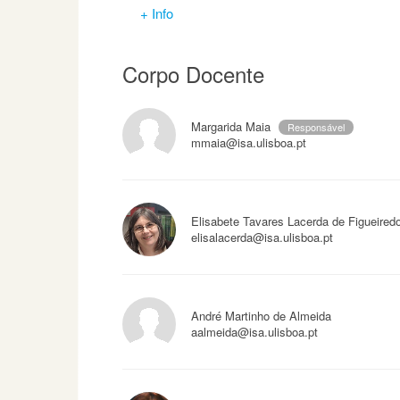
+ Info
Corpo Docente
Margarida Maia
Responsável
mmaia@isa.ulisboa.pt
Elisabete Tavares Lacerda de Figueiredo
elisalacerda@isa.ulisboa.pt
André Martinho de Almeida
aalmeida@isa.ulisboa.pt