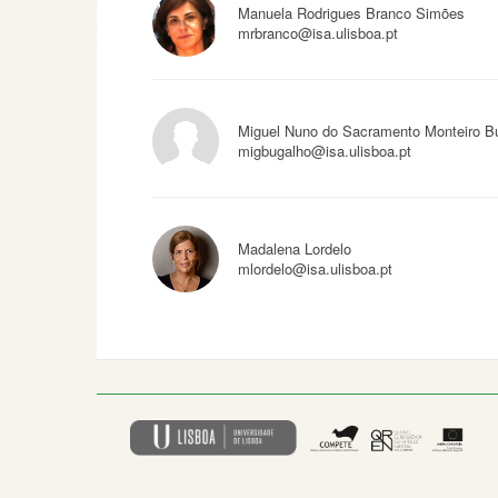
Manuela Rodrigues Branco Simões
mrbranco@isa.ulisboa.pt
Miguel Nuno do Sacramento Monteiro B
migbugalho@isa.ulisboa.pt
Madalena Lordelo
mlordelo@isa.ulisboa.pt