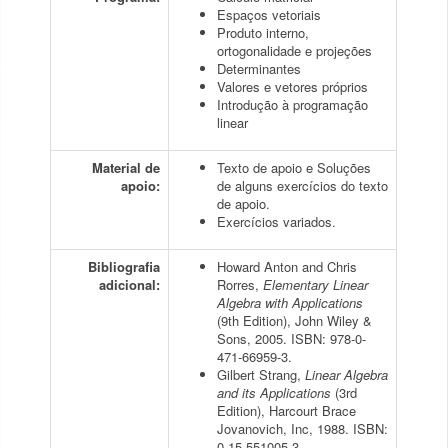
Espaços vetoriais
Produto interno,
ortogonalidade e projeções
Determinantes
Valores e vetores próprios
Introdução à programação
linear
Material de
Texto de apoio e Soluções
apoio:
de alguns exercícios do texto
de apoio.
Exercícios variados.
Bibliografia
Howard Anton and Chris
adicional:
Rorres,
Elementary Linear
Algebra with Applications
(9th Edition), John Wiley &
Sons, 2005. ISBN: 978-0-
471-66959-3.
Gilbert Strang,
Linear Algebra
and its Applications
(3rd
Edition), Harcourt Brace
Jovanovich, Inc, 1988. ISBN:
0-15-551005-3