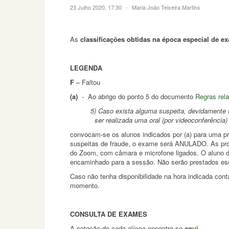
23 Julho 2020, 17:30
•
Maria João Teixeira Martins
As
classificações obtidas na época especial de e
LEGENDA
F
– Faltou
(a)
- Ao abrigo do ponto 5 do documento
Regras rela
5) Caso exista alguma suspeita, devidamente fund
ser realizada uma oral (por videoconferência) 
convocam-se os alunos indicados por (a) para uma p
suspeitas de fraude, o exame será ANULADO. As pro
do Zoom, com câmara e microfone ligados. O aluno d
encaminhado para a sessão. Não serão prestados esc
Caso não tenha disponibilidade na hora indicada cont
momento.
CONSULTA DE EXAMES
A cotação de cada alínea encontra-se
aqui
.