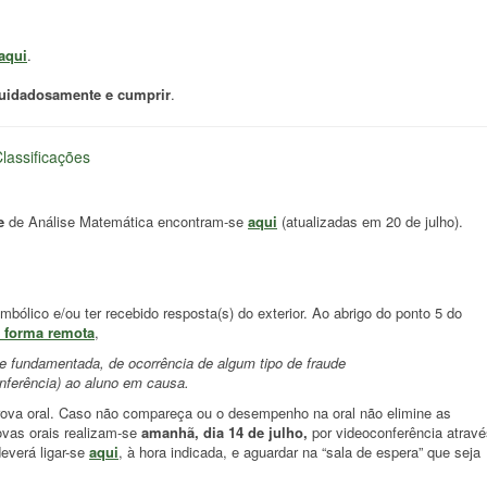
aqui
.
cuidadosamente e cumprir
.
lassificações
e
de Análise Matemática encontram-se
aqui
(atualizadas em 20 de julho).
mbólico e/ou ter recebido resposta(s) do exterior. Ao abrigo do ponto 5 do
e forma remota
,
ndamentada, de ocorrência de algum tipo de fraude
rência) ao aluno em causa.
rova oral. Caso não compareça ou o desempenho na oral não elimine as
vas orais realizam-se
amanhã, dia 14 de julho,
por videoconferência atravé
everá ligar-se
aqui
, à hora indicada, e aguardar na “sala de espera” que seja