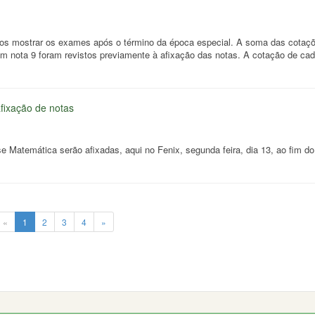
mos mostrar os exames após o término da época especial. A soma das cotaç
m nota 9 foram revistos previamente à afixação das notas. A cotação de ca
fixação de notas
 Matemática serão afixadas, aqui no Fenix, segunda feira, dia 13, ao fim do
«
1
2
3
4
»