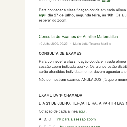
Para conhecer a classificação obtida em cada alíne
aqui
dia 27 de julho, segunda feira, às 10h
. Os al
espera” do zoom.
Consulta de Exames de Análise Matemática
19 Julho 2020, 09:25
•
Maria João Teixeira Martins
CONSULTA DE EXAMES
Para conhecer a classificação obtida em cada alíne
sessão zoom indicada abaixo. Os alunos estão distr
serão atendidos individualmente; devem aguardar a s
Não se mostram exames ANULADOS, já que o momento
EXAME DA
1ª CHAMADA
DIA
21 DE JULHO
, TERÇA FEIRA, A PARTIR DAS 
Cotação de cada alínea
aqui
.
A, B, C
link para a sessão zoom
D, E, F, G
link para a sessão zoom