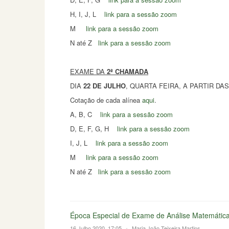
H, I, J, L
link para a sessão zoom
M
link para a sessão zoom
N até Z
link para a sessão zoom
EXAME DA
2ª CHAMADA
DIA
22 DE JULHO
, QUARTA FEIRA, A PARTIR DAS 10
Cotação de cada alínea
aqui
.
A, B, C
link para a sessão zoom
D, E, F, G, H
link para a sessão zoom
I, J, L
link para a sessão zoom
M
link para a sessão zoom
N até Z
link para a sessão zoom
Época Especial de Exame de Análise Matemátic
16 Julho 2020, 17:05
•
Maria João Teixeira Martins