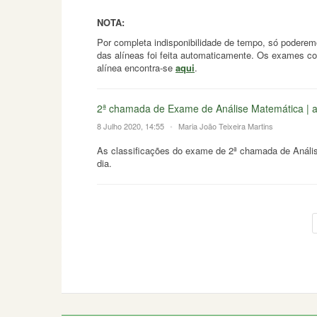
NOTA:
Por completa indisponibilidade de tempo, só podere
das alíneas foi feita automaticamente. Os exames co
alínea encontra-se
aqui
.
2ª chamada de Exame de Análise Matemática | a
8 Julho 2020, 14:55
•
Maria João Teixeira Martins
As classificações do exame de 2ª chamada de Análise
dia.