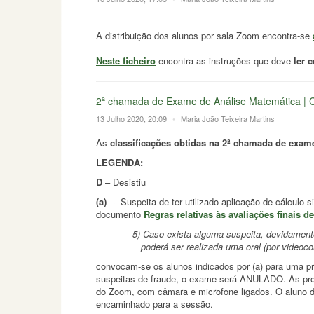
A distribuição dos alunos por sala Zoom encontra-se
Neste ficheiro
encontra as instruções que deve
ler 
2ª chamada de Exame de Análise Matemática | C
13 Julho 2020, 20:09
•
Maria João Teixeira Martins
As
classificações obtidas na 2ª chamada de exam
LEGENDA:
D
– Desistiu
(a)
- Suspeita de ter utilizado aplicação de cálculo si
documento
Regras relativas às avaliações finais d
5) Caso exista alguma suspeita, devidamente fu
poderá ser realizada uma oral (por videoconfe
convocam-se os alunos indicados por (a) para uma p
suspeitas de fraude, o exame será ANULADO. As pro
do Zoom, com câmara e microfone ligados. O aluno d
encaminhado para a sessão.