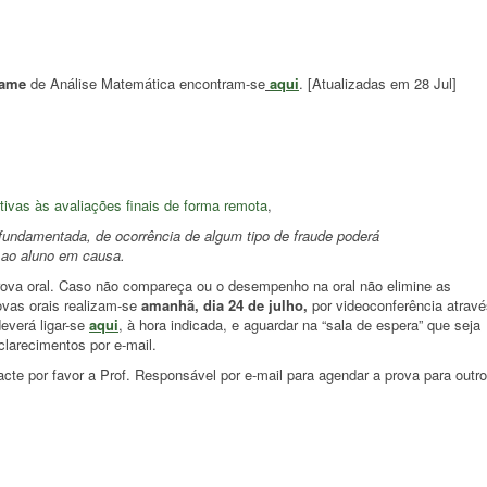
xame
de Análise Matemática encontram-se
aqui
. [Atualizadas em 28 Jul]
tivas às avaliações finais de forma remota
,
amentada, de ocorrência de algum tipo de fraude poderá
ao aluno em causa.
rova oral. Caso não compareça ou o desempenho na oral não elimine as
vas orais realizam-se
amanhã, dia 24 de julho,
por videoconferência atravé
everá ligar-se
aqui
, à hora indicada, e aguardar na “sala de espera” que seja
larecimentos por e-mail.
acte por favor a Prof. Responsável por e-mail para agendar a prova para outro