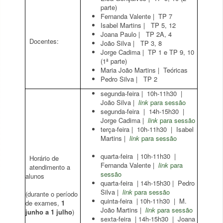
parte)
Fernanda Valente | TP 7
Isabel Martins | TP 5, 12
Joana Paulo | TP 2A, 4
Docentes:
João Silva | TP 3, 8
Jorge Cadima | TP 1 e TP 9, 10
(1ª parte)
Maria João Martins | Teóricas
Pedro Silva | TP 2
segunda-feira | 10h-11h30 |
João Silva |
link
para sessão
segunda-feira | 14h-15h30 |
Jorge Cadima |
link
para sessão
terça-feira | 10h-11h30 | Isabel
Martins |
link
para sessão
quarta-feira | 10h-11h30 |
Horário de
Fernanda Valente |
link
para
atendimento a
sessão
alunos
quarta-feira | 14h-15h30 | Pedro
Silva |
link
para sessão
(durante o período
quinta-feira | 10h-11h30 | M.
de exames,
1
João Martins |
link
para sessão
junho a 1 julho
)
sexta-feira | 14h-15h30 | Joana