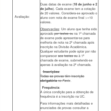
Duas datas de exame (
18 de junho e 2
de julho
). Cada exame tem a cotação
de 20 valores. Considera-se aprovado o
Avaliação:
aluno com nota de exame final >=10
valores.
Observações
: Um aluno que tenha sido
aprovado
por testes ou
na 1ª chamada
de exame pode apresentar-se para
melhoria de nota na 2ª chamada após
inscrição na Divisão Académica.
Qualquer estudante pode optar por não
comparecer
aos testes ou
à 1ª
chamada de exame, submetendo-se
apenas à avaliação na 2ª chamada.
Inscrições
:
Todas as provas têm inscrição
obrigatória
no
Fenix
.
Frequência
:
A única condição para a obtenção de
frequência é a inscrição na UC.
Para informações mais detalhadas e
enunciados de provas consultar a