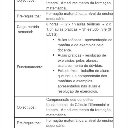
Objectivos:
Integral. Amadurecimento da formação
matemática.
Formação matemática a nível do ensino
Pré-requisitos:
secundário.
8 horas = 2 x 1h aulas teóricas + 2 x
Carga horária
1.5h aulas práticas + 3h estudo livre (6
semanal:
ECTS).
Aulas teóricas - apresentação da
matéria e de exemplos pelo
docente.
Aulas práticas - resolução de
exercícios pelos alunos;
esclarecimento de dúvidas.
Funcionamento:
Estudo livre - trabalho do aluno
que inclui a compreensão das
matérias e exemplos
apresentados nas aulas e
resolução de exercícios.
Compreensão dos conceitos
fundamentais do Cálculo Diferencial e
Objectivos:
Integral. Amadurecimento da formação
matemática.
Formação matemática a nível do ensino
Pré-requisitos:
secundário.