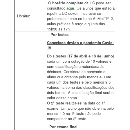
O
horário completo
da UC pode ser
consultado
aqui
. Os alunos que estão a
repetir a UC devem inscrever-se
Horário:
preferencialmente no turno AnMatTP12,
aulas práticas à terça e quinta das
15h30 às 17h.
Por testes
Cancelada devido a pandemia Covid-
19
Dois testes (
17 de abril e 18 de junho
)
cada um com cotação de 10 valores e
com classificação arredondada às
décimas. Considera-se aprovado o
aluno que obtenha pelo menos 4.0 em
cada um dos testes e pelo menos 9.5
valores na soma das classificações dos
dois testes. A classificação final será o
valor dessa soma.
O 2º teste realiza-se na data do 1º
exame. Um aluno que não obtenha pelo
menos 4.0 no 1º teste não pode
comparecer ao 2º teste.
Por exame final