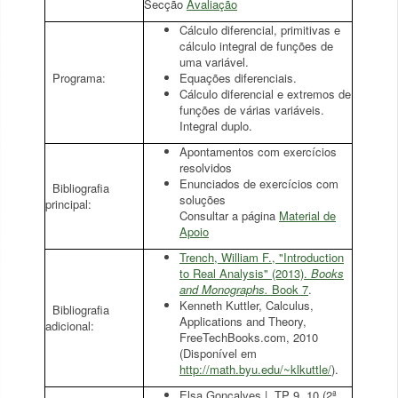
Secção
Avaliação
Cálculo diferencial, primitivas e
cálculo integral de funções de
uma variável.
Programa:
Equações diferenciais.
Cálculo diferencial e extremos de
funções de várias variáveis.
Integral duplo.
Apontamentos com exercícios
resolvidos
Enunciados de exercícios com
Bibliografia
soluções
principal:
Consultar a página
Material de
Apoio
Trench, William F., "Introduction
to Real Analysis" (2013).
Books
and Monographs.
Book 7
.
Kenneth Kuttler, Calculus,
Bibliografia
Applications and Theory,
adicional:
FreeTechBooks.com, 2010
(Disponível em
http://math.byu.edu/~klkuttle/
).
Elsa Gonçalves | TP 9, 10 (2ª