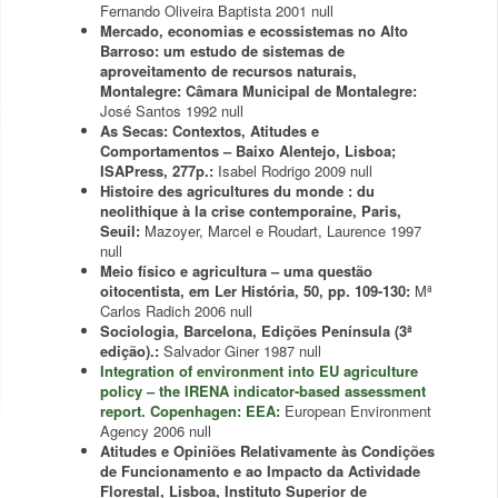
Fernando Oliveira Baptista
2001
null
Mercado, economias e ecossistemas no Alto
Barroso: um estudo de sistemas de
aproveitamento de recursos naturais,
Montalegre: Câmara Municipal de Montalegre:
José Santos
1992
null
As Secas: Contextos, Atitudes e
Comportamentos – Baixo Alentejo, Lisboa;
ISAPress, 277p.:
Isabel Rodrigo
2009
null
Histoire des agricultures du monde : du
neolithique à la crise contemporaine, Paris,
Seuil:
Mazoyer, Marcel e Roudart, Laurence
1997
null
Meio físico e agricultura – uma questão
oitocentista, em Ler História, 50, pp. 109-130:
Mª
Carlos Radich
2006
null
Sociologia, Barcelona, Edições Península (3ª
edição).:
Salvador Giner
1987
null
Integration of environment into EU agriculture
policy – the IRENA indicator-based assessment
report. Copenhagen: EEA:
European Environment
Agency
2006
null
Atitudes e Opiniões Relativamente às Condições
de Funcionamento e ao Impacto da Actividade
Florestal, Lisboa, Instituto Superior de