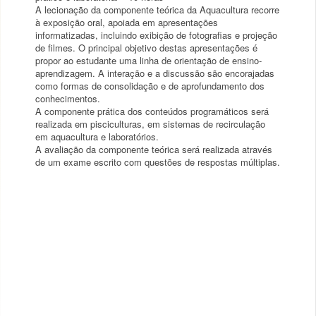
A lecionação da componente teórica da Aquacultura recorre
à exposição oral, apoiada em apresentações
informatizadas, incluindo exibição de fotografias e projeção
de filmes. O principal objetivo destas apresentações é
propor ao estudante uma linha de orientação de ensino-
aprendizagem. A interação e a discussão são encorajadas
como formas de consolidação e de aprofundamento dos
conhecimentos.
A componente prática dos conteúdos programáticos será
realizada em pisciculturas, em sistemas de recirculação
em aquacultura e laboratórios.
A avaliação da componente teórica será realizada através
de um exame escrito com questões de respostas múltiplas.