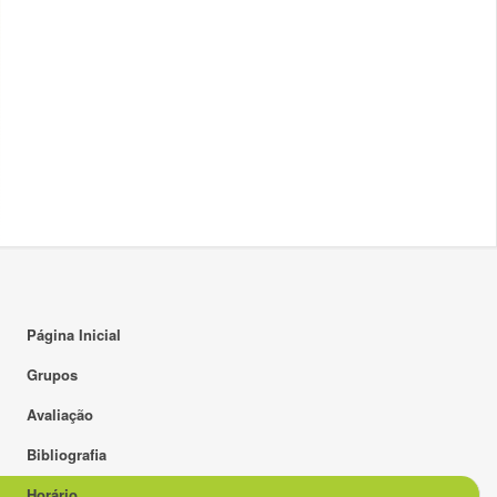
Lab 13
16:00
17:00
18:00
19:00
20:00
21:00
22:00
23:00
Página Inicial
Grupos
Avaliação
Bibliografia
Horário