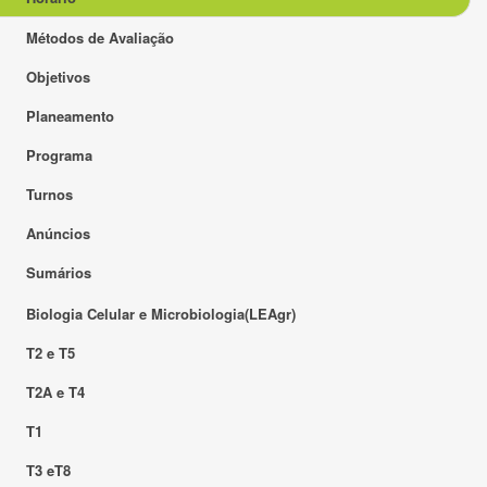
Métodos de Avaliação
Objetivos
Planeamento
Programa
Turnos
Anúncios
Sumários
Biologia Celular e Microbiologia(LEAgr)
T2 e T5
T2A e T4
T1
T3 eT8