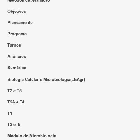
Objetivos
Planeamento
Programa
Turnos
Anúncios
Sumários
Biologia Celular e Microbiologia(LEAgr)
T2 e T5
T2A e T4
T1
T3 eT8
Módulo de Microbiologia