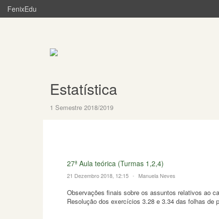
FenixEdu
Estatística
1 Semestre 2018/2019
27ª Aula teórica (Turmas 1,2,4)
21 Dezembro 2018, 12:15
•
Manuela Neves
Observações finais sobre os assuntos relativos ao ca
Resolução dos exercícios 3.28 e 3.34 das folhas de p