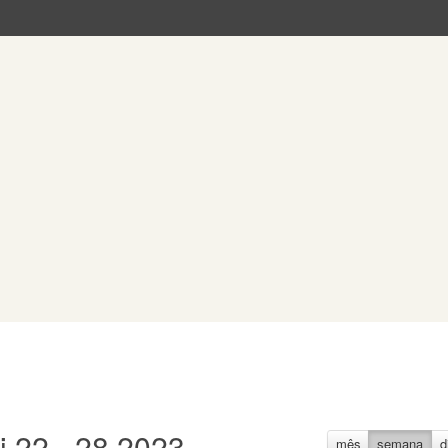
i 22 - 28 2023
mês
semana
d