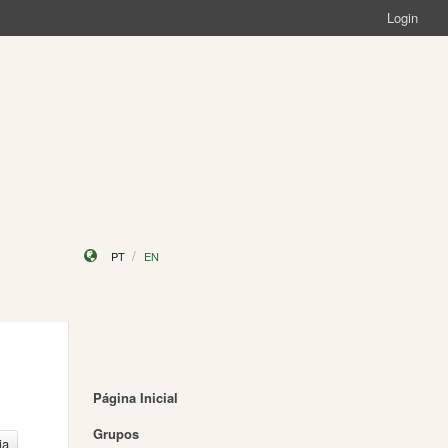
Login
PT
EN
Página Inicial
Grupos
ia