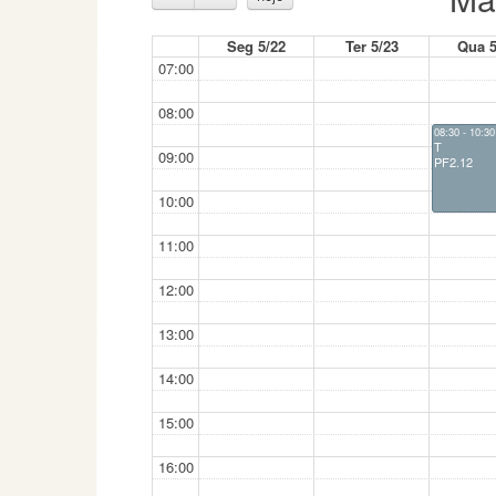
Seg 5/22
Ter 5/23
Qua 5
07:00
08:00
08:30 - 10:30
T
09:00
PF2.12
10:00
11:00
12:00
13:00
14:00
15:00
16:00