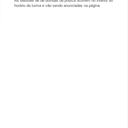
As sessões de de dúvidas da prática ocorrem no interior do
horário da turma e vão sendo anunciadas na página