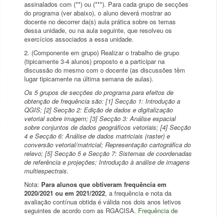
assinalados com (**) ou (***). Para cada grupo de secções
do programa (ver abaixo), o aluno deverá mostrar ao
docente no decorrer da(s) aula prática sobre os temas
dessa unidade, ou na aula seguinte, que resolveu os
exercícios associados a essa unidade.
2. (Componente em grupo) Realizar o trabalho de grupo
(tipicamente 3-4 alunos) proposto e a participar na
discussão do mesmo com o docente (as discussões têm
lugar tipicamente na última semana de aulas).
Os 5 grupos de secções do programa para efeitos de
obtenção de frequência são: [1] Secção 1: Introdução a
QGIS; [2] Secção 2: Edição de dados e digitalização
vetorial sobre imagem; [3] Secção 3: Análise espacial
sobre conjuntos de dados geográficos vetoriais; [4] Secção
4 e Secção 6: Análise de dados matriciais (raster) e
conversão vetorial/matricial; Representação cartográfica do
relevo; [5] Secção 5 e Secção 7: Sistemas de coordenadas
de referência e projeções; Introdução à análise de imagens
multiespectrais.
Nota:
Para alunos que obtiveram frequência em
2020/2021 ou em 2021/2022
, a frequência e nota da
avaliação contínua obtida é válida nos dois anos letivos
seguintes de acordo com as RGACISA.
Frequência de