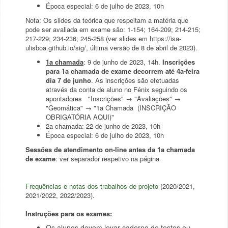
Época especial: 6 de julho de 2023, 10h
Nota: Os slides da teórica que respeitam a matéria que
pode ser avaliada em exame são: 1-154; 164-209; 214-215;
217-229; 234-236; 245-258 (ver slides em https://isa-
ulisboa.github.io/sig/, última versão de 8 de abril de 2023).
1a chamada
: 9 de junho de 2023, 14h.
Inscrições
para 1a chamada de exame decorrem
até 4a-feira
dia 7 de junho
. As inscrições são efetuadas
através da conta de aluno no Fénix seguindo os
apontadores "Inscrições" → "Avaliações" →
"Geomática" → "1a Chamada (INSCRIÇÃO
OBRIGATÓRIA AQUI)"
2a chamada: 22 de junho de 2023, 10h
Época especial: 6 de julho de 2023, 10h
Sessões de atendimento on-line antes da 1a chamada
de exame
: ver separador respetivo na página
Frequências e notas dos trabalhos de projeto
(2020/2021,
2021/2022, 2022/2023).
Instruções para os exames:
Os alunos devem levar caderno de testes ou