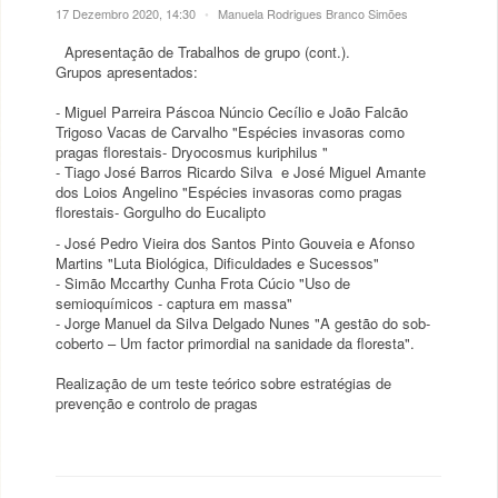
17 Dezembro 2020, 14:30
•
Manuela Rodrigues Branco Simões
Apresentação de Trabalhos de grupo (cont.).
Grupos apresentados:
- Miguel Parreira Páscoa Núncio Cecílio e João Falcão
Trigoso Vacas de Carvalho "Espécies invasoras como
pragas florestais- Dryocosmus kuriphilus "
- Tiago José Barros Ricardo Silva e José Miguel Amante
dos Loios Angelino "Espécies invasoras como pragas
florestais- Gorgulho do Eucalipto
- José Pedro Vieira dos Santos Pinto Gouveia e Afonso
Martins "Luta Biológica, Dificuldades e Sucessos"
- Simão Mccarthy Cunha Frota Cúcio "Uso de
semioquímicos - captura em massa"
- Jorge Manuel da Silva Delgado Nunes "A gestão do sob-
coberto – Um factor primordial na sanidade da floresta".
Realização de um teste teórico sobre estratégias de
prevenção e controlo de pragas