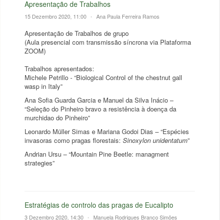
Apresentação de Trabalhos
15 Dezembro 2020, 11:00
•
Ana Paula Ferreira Ramos
Apresentação de Trabalhos de grupo
(Aula presencial com transmissão síncrona via Plataforma
ZOOM)
Trabalhos apresentados:
Michele Petrillo - “Biological Control of the chestnut gall
wasp in Italy”
Ana Sofia Guarda Garcia e Manuel da Silva Inácio –
“Seleção do Pinheiro bravo a resistência à doença da
murchidao do Pinheiro”
Leonardo Müller Simas e Mariana Godoi Dias – “Espécies
invasoras como pragas florestais:
Sinoxylon unidentatum
”
Andrian Ursu – “Mountain Pine Beetle: managment
strategies”
Estratégias de controlo das pragas de Eucalipto
3 Dezembro 2020, 14:30
•
Manuela Rodrigues Branco Simões