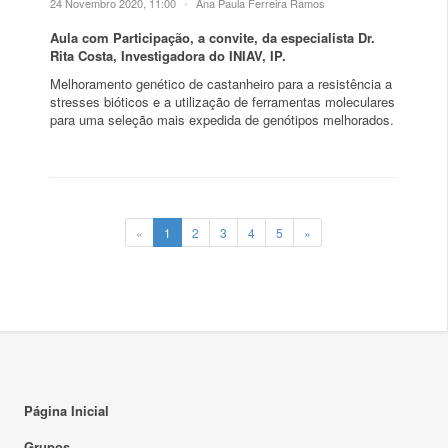
24 Novembro 2020, 11:00
•
Ana Paula Ferreira Ramos
Aula com Participação, a convite, da especialista Dr.
Rita Costa, Investigadora do INIAV, IP.
Melhoramento genético de castanheiro para a resistência a
stresses bióticos e a utilização de ferramentas moleculares
para uma seleção mais expedida de genótipos melhorados.
«
1
2
3
4
5
»
Página Inicial
Grupos