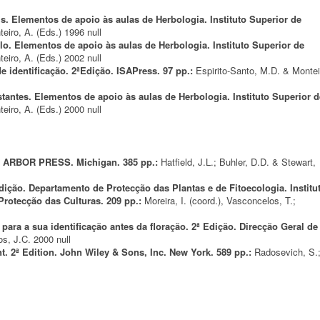
s. Elementos de apoio às aulas de Herbologia. Instituto Superior de
teiro, A. (Eds.)
1996
null
o. Elementos de apoio às aulas de Herbologia. Instituto Superior de
teiro, A. (Eds.)
2002
null
de identificação. 2ªEdição. ISAPress. 97 pp.:
Espirito-Santo, M.D. & Montei
stantes. Elementos de apoio às aulas de Herbologia. Instituto Superior d
teiro, A. (Eds.)
2000
null
N ARBOR PRESS. Michigan. 385 pp.:
Hatfield, J.L.; Buhler, D.D. & Stewart,
ição. Departamento de Protecção das Plantas e de Fitoecologia. Institu
Protecção das Culturas. 209 pp.:
Moreira, I. (coord.), Vasconcelos, T.;
para a sua identificação antes da floração. 2ª Edição. Direcção Geral de
os, J.C.
2000
null
. 2ª Edition. John Wiley & Sons, Inc. New York. 589 pp.:
Radosevich, S.