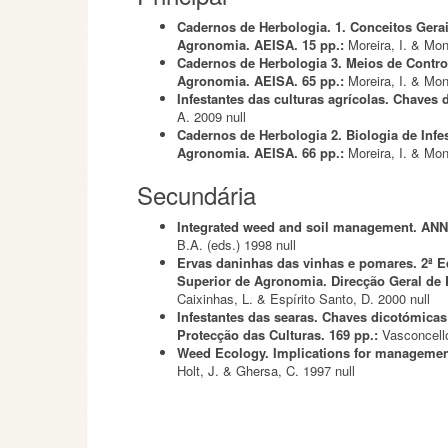
Cadernos de Herbologia. 1. Conceitos Gerai
Agronomia. AEISA. 15 pp.:
Moreira, I. & Mon
Cadernos de Herbologia 3. Meios de Control
Agronomia. AEISA. 65 pp.:
Moreira, I. & Mon
Infestantes das culturas agrícolas. Chaves 
A.
2009
null
Cadernos de Herbologia 2. Biologia de Infe
Agronomia. AEISA. 66 pp.:
Moreira, I. & Mon
Secundária
Integrated weed and soil management. AN
B.A. (eds.)
1998
null
Ervas daninhas das vinhas e pomares. 2ª Ed
Superior de Agronomia. Direcção Geral de 
Caixinhas, L. & Espírito Santo, D.
2000
null
Infestantes das searas. Chaves dicotómicas 
Protecção das Culturas. 169 pp.:
Vasconcell
Weed Ecology. Implications for management
Holt, J. & Ghersa, C.
1997
null