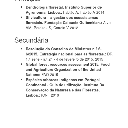
Dendrologia florestal. Instituto Superior de
Agronomia, Lisboa.:
Fabião A, Fabião A
2014
Silvicultura – a gestão dos ecossistemas
florestais. Fundação Calouste Gulbenkian.:
Alves
AM, Pereira JS, Correia V
2012
Secundária
Resolução do Conselho de Ministros n.º 6-
b/2015. Estratégia nacional para as florestas.:
DR,
1.ª série - n.º 24 - 4 de fevereiro de 2015.
2015
Global forest resources assessment 2015. Food
and Agriculture Organization of the United
Nations:
FAO
2015
Espécies arbóreas indígenas em Portugal
Continental - Guia de utilização. Instituto Da
Conservação da Natureza e das Florestas,
Lisboa.:
ICNF
2016