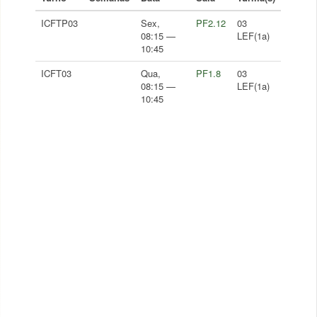
ICFTP03
Sex,
PF2.12
03
08:15 —
LEF(1a)
10:45
ICFT03
Qua,
PF1.8
03
08:15 —
LEF(1a)
10:45