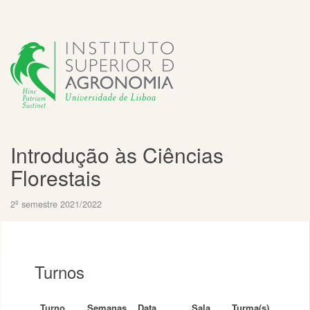
Introdução às Ciências
Florestais
2º semestre 2021/2022
Turnos
Turno
Semanas
Data
Sala
Turma(s)