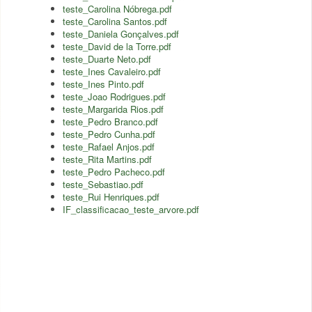
teste_Carolina Nóbrega.pdf
teste_Carolina Santos.pdf
teste_Daniela Gonçalves.pdf
teste_David de la Torre.pdf
teste_Duarte Neto.pdf
teste_Ines Cavaleiro.pdf
teste_Ines Pinto.pdf
teste_Joao Rodrigues.pdf
teste_Margarida Rios.pdf
teste_Pedro Branco.pdf
teste_Pedro Cunha.pdf
teste_Rafael Anjos.pdf
teste_Rita Martins.pdf
teste_Pedro Pacheco.pdf
teste_Sebastiao.pdf
teste_Rui Henriques.pdf
IF_classificacao_teste_arvore.pdf