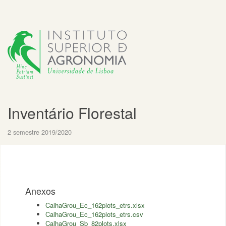
Inventário Florestal
2 semestre 2019/2020
Anexos
CalhaGrou_Ec_162plots_etrs.xlsx
CalhaGrou_Ec_162plots_etrs.csv
CalhaGrou_Sb_82plots.xlsx